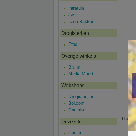
Intratuin
Jysk
Leen Bakker
Drogisterijen
Etos
Overige winkels
Bruna
Media Markt
Webshops
Drogisterij.net
Bol.com
Coolblue
Hier is 
Deze site
Contact