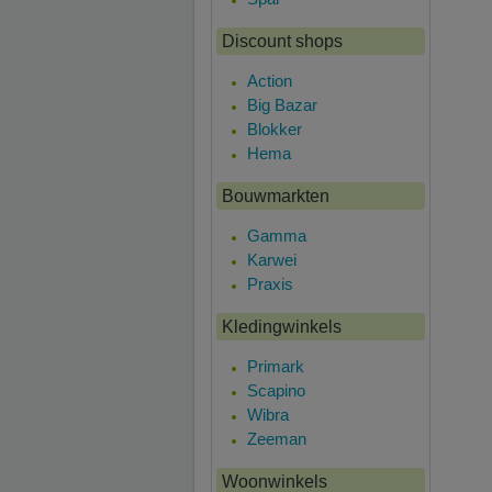
Discount shops
Action
Big Bazar
Blokker
Hema
Bouwmarkten
Gamma
Karwei
Praxis
Kledingwinkels
Primark
Scapino
Wibra
Zeeman
Woonwinkels