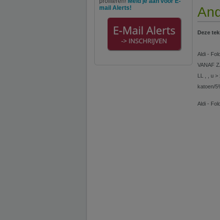
profiteren!
Meld je aan voor E-
mail Alerts!
And
Deze tek
Aldi - Fo
VANAF Z
LL , , u
katoen/5%
Aldi - Fo