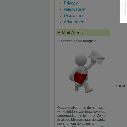
Privacy
Nieuwsbrief
Disclaimer
Adverteren
E-Mail Alerts
Als eerste op de hoogte?
Pagin
Ontvang als eerste de nieuwe
winkelfolders van jouw favoriete
supermarkten in je inbox. Zo kan
je als de bliksem naar de winkel
om snel van de acties te