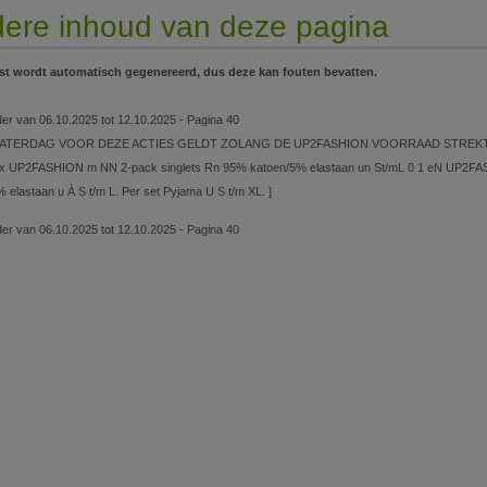
ere inhoud van deze pagina
st wordt automatisch gegenereerd, dus deze kan fouten bevatten.
lder van 06.10.2025 tot 12.10.2025 - Pagina 40
ATERDAG VOOR DEZE ACTIES GELDT ZOLANG DE UP2FASHION VOORRAAD STREKT 2-pack 
 > x UP2FASHION m NN 2-pack singlets Rn 95% katoen/5% elastaan un St/mL 0 1 eN UP2
 elastaan u À S t/m L. Per set Pyjama U S t/m XL. ]
lder van 06.10.2025 tot 12.10.2025 - Pagina 40