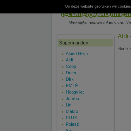
Op deze website gebruiken we cookies.
Wekelijks nieuwe folders van N
Aldi
Supermarkten
Hier is 
Albert Heijn
Aldi
Coop
Deen
Dirk
EMTÉ
Hoogvliet
Jumbo
Lidl
Makro
PLUS
Poiesz
Spar