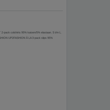
colshirts 95% katoen/5% elastaan. S t/m L.
FASHION UP2FASHION À LA 3-pack slips 95%