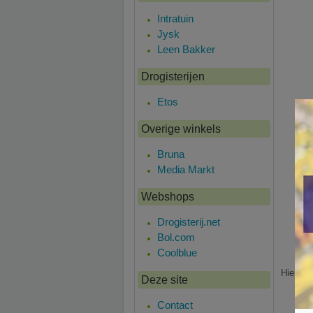
Intratuin
Jysk
Leen Bakker
Drogisterijen
Etos
Overige winkels
Bruna
Media Markt
Webshops
Drogisterij.net
Bol.com
Coolblue
Hier is 
Deze site
Contact