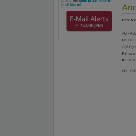
profiteren!
Meld je aan voor E-
mail Alerts!
And
Deze tek
Aldi - Fo
Ma. 06.1
© [0 Oge
RS. up u
INFORM
Aldi - Fo