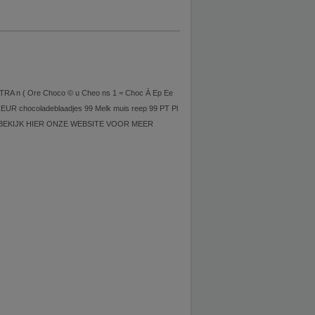
TRA n ( Ore Choco © u Cheo ns 1 = Choc À Ep Ee
EUR chocoladeblaadjes 99 Melk muis reep 99 PT Pl
g 16 BEKIJK HIER ONZE WEBSITE VOOR MEER