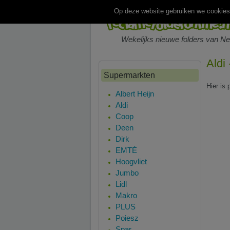
Op deze website gebruiken we cookies.
Wekelijks nieuwe folders van N
Aldi
Supermarkten
Hier is 
Albert Heijn
Aldi
Coop
Deen
Dirk
EMTÉ
Hoogvliet
Jumbo
Lidl
Makro
PLUS
Poiesz
Spar