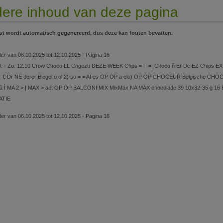
ere inhoud van deze pagina
st wordt automatisch gegenereerd, dus deze kan fouten bevatten.
lder van 06.10.2025 tot 12.10.2025 - Pagina 16
0. - Zo. 12.10 Crow Choco LL Cngezu DEZE WEEK Chps = F =| Choco ñ Er De EZ Chips EX
r € Dr NE derer Biegel u ol 2) so = = Af es OP OP a elo) OP OP CHOCEUR Belgische CHOC
 à Ì MA 2 > | MAX > act OP OP BALCONI MIX MixMax NA MAX chocolade 39 10x32-35 
ATIE
lder van 06.10.2025 tot 12.10.2025 - Pagina 16