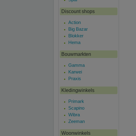
Discount shops
Action
Big Bazar
Blokker
Hema
Bouwmarkten
Gamma
Karwei
Praxis
Kledingwinkels
Primark
Scapino
Wibra
Zeeman
Woonwinkels