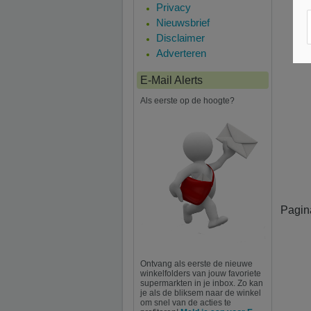
Privacy
Nieuwsbrief
Disclaimer
Adverteren
E-Mail Alerts
Als eerste op de hoogte?
Pagin
Ontvang als eerste de nieuwe
winkelfolders van jouw favoriete
supermarkten in je inbox. Zo kan
je als de bliksem naar de winkel
om snel van de acties te