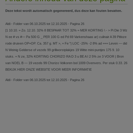
Deze tekst wordt automatisch gegenereerd, dus deze kan fouten bevatten.
Aldi - Folder van 06.10.2025 tot 12.10.2025 - Pagina 26
[1 10.10. = Zo. 12.10. 32% 8 BESPAAR TOT 32% = MER KORTING \ - > Pi Die 3 Wz
N ee # vs #— Pa 500 G _ PER 100 G ed Pd 69 Varkenshaas ar) culinair A 39 Pitloze
rode druiven OP=OP. Ca. 357 g. MT >, = Fe "| LOC -25% -2 8% ad === Leven — did
N Weinig Gelderse of vezels 99 grillworstplakjes 19 Witte mini-puntjes 175 9. 10
stuks. = N ze, 32% KORTING CHORIZO RA D 3 u BE A I 2 5% ze 3 VOOR | Bron
van NOEL B — 19 vezels 99 Chorizo Volkoren bol 1009 Ovenvers. Per stuk 0.33. 26
BEKIJK HIER ONZE WEBSITE VOOR MEER INFORMATIE
Aldi - Folder van 06.10.2025 tot 12.10.2025 - Pagina 26