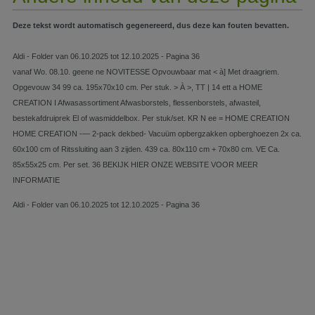
Deze tekst wordt automatisch gegenereerd, dus deze kan fouten bevatten.
Aldi - Folder van 06.10.2025 tot 12.10.2025 - Pagina 36
vanaf Wo. 08.10. geene ne NOVITESSE Opvouwbaar mat < à] Met draagriem.
Opgevouw 34 99 ca. 195x70x10 cm. Per stuk. > À >, TT | 14 ett a HOME
CREATION I Afwasassortiment Afwasborstels, flessenborstels, afwasteil,
bestekafdruiprek El of wasmiddelbox. Per stuk/set. KR N ee = HOME CREATION
HOME CREATION -— 2-pack dekbed- Vacuüm opbergzakken opberghoezen 2x ca.
60x100 cm of Ritssluiting aan 3 zijden. 439 ca. 80x110 cm + 70x80 cm. VE Ca.
85x55x25 cm. Per set. 36 BEKIJK HIER ONZE WEBSITE VOOR MEER
INFORMATIE
Aldi - Folder van 06.10.2025 tot 12.10.2025 - Pagina 36