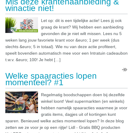
Mis deze krantenaanbieding &
winactie niet!
Let op: dit is een tijdelijke actie! Lees jij ook
graag de krant? Wij hebben een aanbieding
gevonden die je niet wilt missen. Lees nu 5
weken lang jouw favoriete krant voor &euro; 1 per week (dus
slechts &euro; 5 in totaal). Wie nu van deze actie profiteert,
speelt bovendien automatisch mee voor een Intratuin cadeaubon
t.w.v. &euro; 100! Je hebt […]
Welke spaaracties lopen
momenteel? #1
Regelmatig boodschappen doen bij dezelfde
winkel loont! Veel supermarkten (en winkels)
hebben namelijk spaaracties waarmee je voor
gratis items, dagjes uit of kortingen kunt
sparen. Benieuwd welke acties momenteel lopen? In deze blog
zetten we ze voor je op een rijtje! Lidl - Gratis BBQ producten