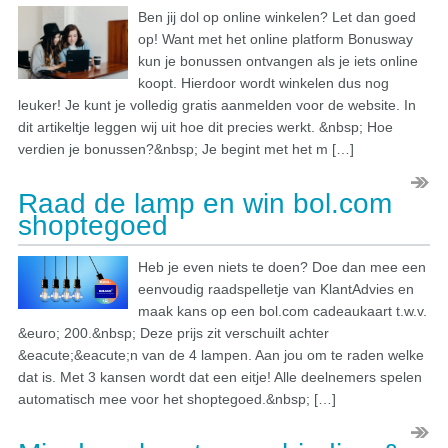
Ben jij dol op online winkelen? Let dan goed
op! Want met het online platform Bonusway
kun je bonussen ontvangen als je iets online
koopt. Hierdoor wordt winkelen dus nog
leuker! Je kunt je volledig gratis aanmelden voor de website. In
dit artikeltje leggen wij uit hoe dit precies werkt. &nbsp; Hoe
verdien je bonussen?&nbsp; Je begint met het m […]
Raad de lamp en win bol.com
shoptegoed
Heb je even niets te doen? Doe dan mee een
eenvoudig raadspelletje van KlantAdvies en
maak kans op een bol.com cadeaukaart t.w.v.
&euro; 200.&nbsp; Deze prijs zit verschuilt achter
&eacute;&eacute;n van de 4 lampen. Aan jou om te raden welke
dat is. Met 3 kansen wordt dat een eitje! Alle deelnemers spelen
automatisch mee voor het shoptegoed.&nbsp; […]