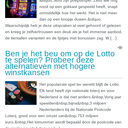
&ldquo;Slots zijn poepsimpel. Zelfs wie nog
nooit op een gokkast gespeeld heeft, snapt
onmiddellijk hoe het werkt. Het is niet meer
dan op een knopje duwen.&rdquo;
Waarschijnlijk heb je deze uitspraken al veel gehoord of gelezen
en kreeg je zelfvertrouwen een deuk als je het immense aanbod,
de tientallen varianten en de lijstjes met bonussen zag. W […]
Ben je het beu om op de Lotto
te spelen? Probeer deze
alternatieven met hogere
winstkansen
Het populairste spel ter wereld blijft de Lotto.
Elk land heeft zijn nationale loterij en voor
Nederland is dat niet anders.&nbsp;Vorig jaar
speelden&nbsp;bijna&nbsp;3 miljoen
Nederlanders bij de Nationale Postcode
Loterij, goed voor een omzet van&nbsp;753 miljoen
euro.&nbsp;Het lotnummer wordt bepaald door de postcode van