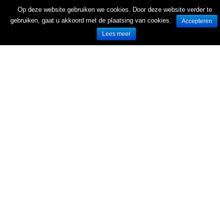
Op deze website gebruiken we cookies. Door deze website verder te
gebruiken, gaat u akkoord met de plaatsing van cookies.
Accepteren
Lees meer
Wekelijks nieuwe folders van Nederlandse supermarkten en winkels